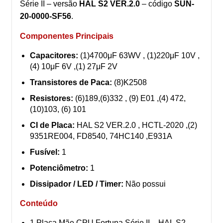
Série II – versão
HAL S2 VER.2.0
– código
SUN-
20-0000-SF56
.
Componentes Principais
Capacitores:
(1)4700μF 63WV , (1)220μF 10V ,
(4) 10μF 6V ,(1) 27μF 2V
Transistores de Paca:
(8)K2508
Resistores:
(6)189,(6)332 , (9) E01 ,(4) 472,
(10)103, (6) 101
CI de Placa:
HAL S2 VER.2.0 , HCTL-2020 ,(2)
9351RE004, FD8540, 74HC140 ,E931A
Fusível:
1
Potenciômetro:
1
Dissipador / LED / Timer:
Não possui
Conteúdo
1 Placa Mãe CPU Fortuna Série II – HAL S2