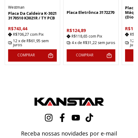
Westman
Placa
Placa Eletrônca 3172270
Máqui
Placa Da Caldeira K-3021
(Diod
3170510 K3021R / TY PCB
R$743,44
R$1.8
R$124,89
R$706,27
com
Pix
R$1
R$118,65
com
Pix
12
x de
R$61,95
sem
12
x
4
x de
R$31,22
sem juros
juros
juro
COMPRAR
COMPRAR
C
Receba nossas novidades por e-mail