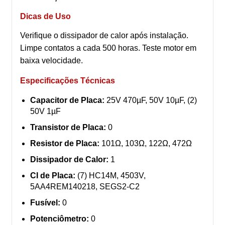
Dicas de Uso
Verifique o dissipador de calor após instalação.
Limpe contatos a cada 500 horas. Teste motor em
baixa velocidade.
Especificações Técnicas
Capacitor de Placa:
25V 470µF, 50V 10µF, (2)
50V 1µF
Transistor de Placa:
0
Resistor de Placa:
101Ω, 103Ω, 122Ω, 472Ω
Dissipador de Calor:
1
CI de Placa:
(7) HC14M, 4503V,
5AA4REM140218, SEGS2-C2
Fusível:
0
Potenciômetro:
0