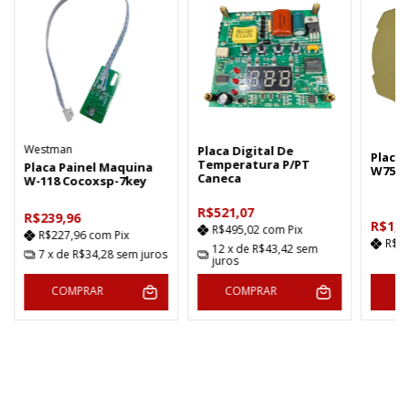
Westman
Placa Digital De
Placa 
Temperatura P/PT
Placa Painel Maquina
W75
Caneca
W-118 Cocoxsp-7key
R$521,07
R$239,96
R$1,7
R$495,02
com
Pix
R$227,96
com
Pix
R$1
12
x de
R$43,42
sem
7
x de
R$34,28
sem juros
juros
COMPRAR
COMPRAR
C