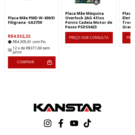
Placa Mãe Máquina
Placa
Placa Mãe PMD W-430/D
Overlock 2AG 4 Fios
Eletrô
Filigrana -SA3739
Ponto Cadeia Motor de
Troca 
Passo PSDS0423
Grand
R$4.532,22
PREÇO SOB CONSULTA
PRE
R$4.305,61
com
Pix
12
x de
R$377,69
sem
juros
COMPRAR