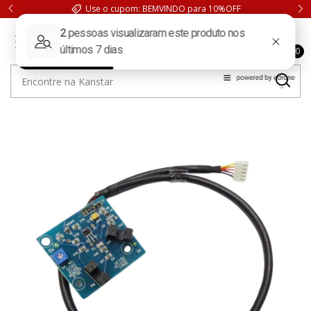
Use o cupom: BEMVINDO para 10%OFF
0