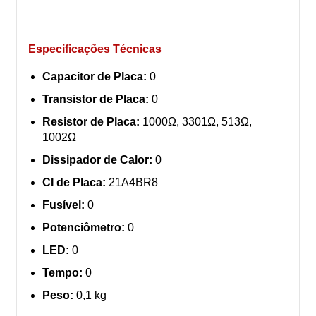
Especificações Técnicas
Capacitor de Placa:
0
Transistor de Placa:
0
Resistor de Placa:
1000Ω, 3301Ω, 513Ω,
1002Ω
Dissipador de Calor:
0
CI de Placa:
21A4BR8
Fusível:
0
Potenciômetro:
0
LED:
0
Tempo:
0
Peso:
0,1 kg