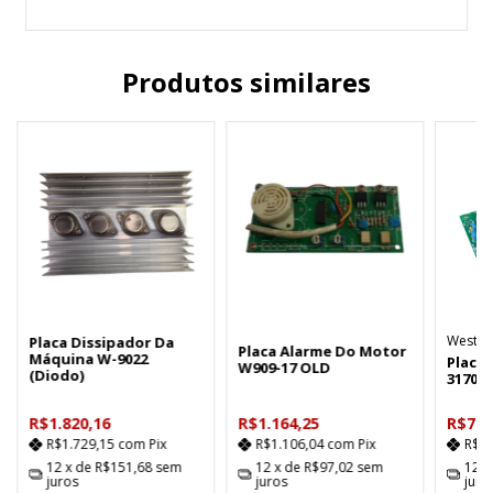
Produtos similares
Westm
Placa Dissipador Da
Placa Alarme Do Motor
Máquina W-9022
Placa 
W909-17 OLD
(Diodo)
317051
R$1.820,16
R$1.164,25
R$743
R$1.729,15
com
Pix
R$1.106,04
com
Pix
R$7
12
x de
R$151,68
sem
12
x de
R$97,02
sem
12
x
juros
juros
juro