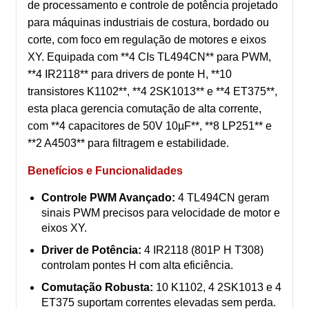
de processamento e controle de potência projetado
para máquinas industriais de costura, bordado ou
corte, com foco em regulação de motores e eixos
XY. Equipada com **4 CIs TL494CN** para PWM,
**4 IR2118** para drivers de ponte H, **10
transistores K1102**, **4 2SK1013** e **4 ET375**,
esta placa gerencia comutação de alta corrente,
com **4 capacitores de 50V 10µF**, **8 LP251** e
**2 A4503** para filtragem e estabilidade.
Benefícios e Funcionalidades
Controle PWM Avançado:
4 TL494CN geram
sinais PWM precisos para velocidade de motor e
eixos XY.
Driver de Potência:
4 IR2118 (801P H T308)
controlam pontes H com alta eficiência.
Comutação Robusta:
10 K1102, 4 2SK1013 e 4
ET375 suportam correntes elevadas sem perda.