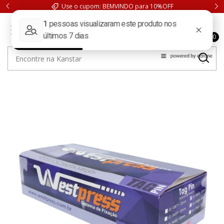
Use o cupom: BEMVINDO para 10%OFF
0