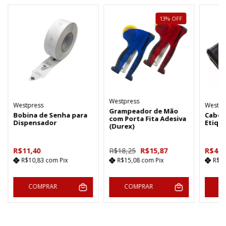
13
%
OFF
Westpress
Westpress
Westpr
Grampeador de Mão
Bobina de Senha para
Cabeç
com Porta Fita Adesiva
Dispensador
Etiqu
(Durex)
R$11,40
R$18,25
R$15,87
R$4,6
R$10,83
com
Pix
R$15,08
com
Pix
R$4
COMPRAR
COMPRAR
C