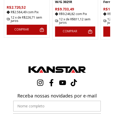
W/G 3021R
Ferro
KOB-9
R$2.720,52
R$9.733,49
R$11.
R$2.584,49
com
Pix
R$9.246,82
com
Pix
R$1
12
x de
R$226,71
sem
12
x de
R$811,12
sem
12
x
juros
juros
juro
COMPRAR
COMPRAR
C
Receba nossas novidades por e-mail