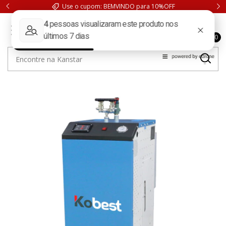
Use o cupom: BEMVINDO para 10%OFF
0