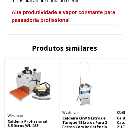
Instalação por conta do cliente.
Alta produtividade e vapor constante para
passadoria profissional
Produtos similares
Westman
KOBES
Westman
Caldeira 6kW 9 Litros e
Calde
Caldeira Profissional
Tanque 18 Litros Para 2
Capac
3,5 litros WL-035
Ferros Com Resistência
21LT a