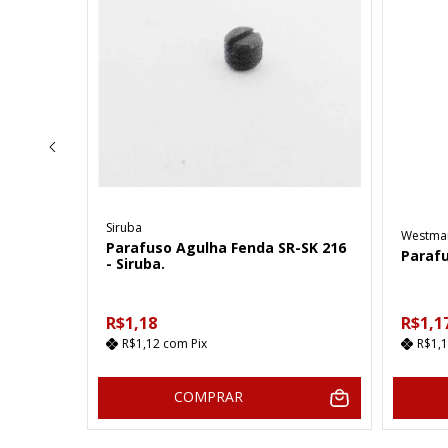
Siruba
Westma
 SR-SK
Parafuso Agulha Fenda SR-SK 216
Parafu
- Siruba.
R$1,18
R$1,1
R$1,12
com
Pix
R$1,
COMPRAR