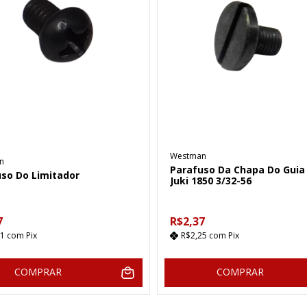
Westman
n
Parafuso Da Chapa Do Guia
so Do Limitador
Juki 1850 3/32-56
7
R$2,37
11
com
Pix
R$2,25
com
Pix
COMPRAR
COMPRAR