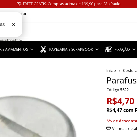
FRETE GRÁTIS. Compras acima de 199,90 para São Paulo
anstar.com.br
 E AVIAMENTOS
PAPELARIA E SCRAPBOOK
FIXAÇÃO
Início
Costur
Parafu
Código
5622
R$4,70
R$4,47
com
5% de descont
Ver mais deta