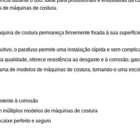
ncia durante o uso. Ideal para profissionais e entusiastas da c
s de máquinas de costura.
uina de costura permaneça firmemente fixada à sua superfície
tuitivo, o parafuso permite uma instalação rápida e sem compl
a qualidade, oferece resistência ao desgaste e à corrosão, gar
ama de modelos de máquinas de costura, tornando-o uma escolh
istente à corrosão
m múltiplos modelos de máquinas de costura
caixe perfeito e seguro