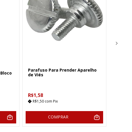
Siruba
Parafuso Para Prender Aparelho
 Bloco
de Viés
Parafus
R$1,58
R$1,25
R$1,50
com
Pix
R$1,19
COMPRAR