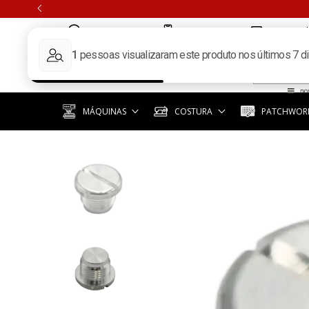
(11) 97351-3940
(11) 3392-6619
contato@k
MÁQUINAS
COSTURA
PATCHWORK