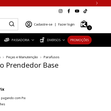
Cadastre-se
|
Fazer login
0
PASSADORIA
DIVERSOS
PROMOÇÕES
a
Peças e Manutenção
Parafusos
so Prendedor Base
Pix
o
pagando com Pix
lhes