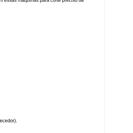
zam essas máquinas para corte preciso de
ecedor).