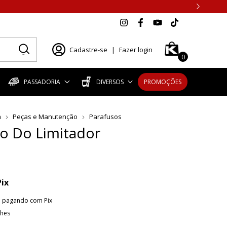
Cadastre-se
|
Fazer login
0
PASSADORIA
DIVERSOS
PROMOÇÕES
a
Peças e Manutenção
Parafusos
o Do Limitador
Pix
o
pagando com Pix
lhes