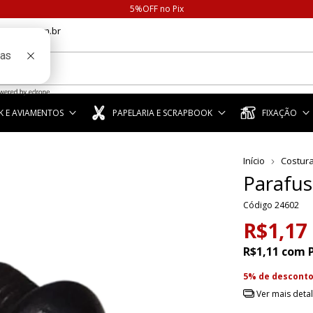
5%OFF no Pix
anstar.com.br
 E AVIAMENTOS
PAPELARIA E SCRAPBOOK
FIXAÇÃO
Início
Costur
Parafus
Código
24602
R$1,17
R$1,11
com
5% de descont
Ver mais deta