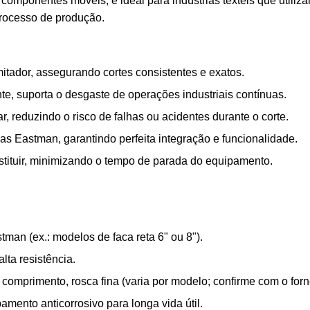
e componentes móveis, é ideal para indústrias têxteis que utili
processo de produção.
itador, assegurando cortes consistentes e exatos.
te, suporta o desgaste de operações industriais contínuas.
reduzindo o risco de falhas ou acidentes durante o corte.
s Eastman, garantindo perfeita integração e funcionalidade.
stituir, minimizando o tempo de parada do equipamento.
tman (ex.: modelos de faca reta 6" ou 8").
lta resistência.
mprimento, rosca fina (varia por modelo; confirme com o forn
amento anticorrosivo para longa vida útil.