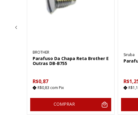
BROTHER
Siruba
len
Parafuso Da Chapa Reta Brother E
Parafu
Outras DB-B755
R$0,87
R$1,2
R$0,83
com
Pix
R$1,
COMPRAR