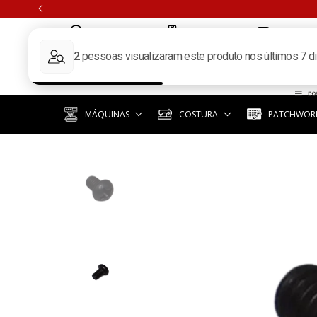
(11) 97351-3940
(11) 3392-6619
contato@k
MÁQUINAS
COSTURA
PATCHWORK