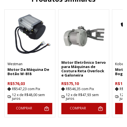
Motor Eletrônico Servo
Westman
Kobest
para Máquinas de
Motor Da Máquina De
Motor
Costura Reta Overlock
Botão W-818
Bog Z
e Galoneira
R$576,03
R$575,10
R$1.0
R$547,23
com
Pix
R$546,35
com
Pix
R$9
12
x de
R$48,00
sem
12
x de
R$47,93
sem
12
x
juros
juros
juro
COMPRAR
COMPRAR
C