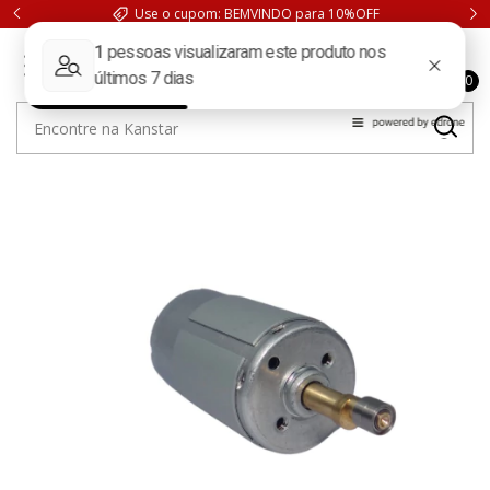
Use o cupom: BEMVINDO para 10%OFF
0