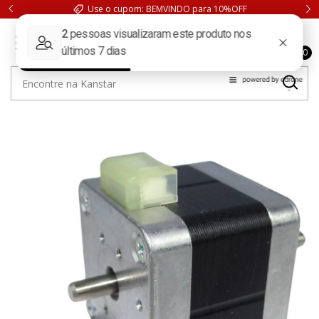
Use o cupom: BEMVINDO para 10%OFF
0