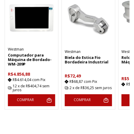
Westman
Westman
Westm
Computador para
Biela do Estica Fio
Rolo 
Máquina de Bordado-
Bordadeira Industrial
Máqui
WM-209P
R$4.856,88
R$72,49
R$54,
R$4.614,04
com
Pix
R$68,87
com
Pix
R$5
12
x de
R$404,74
sem
2
x de
R$36,25
sem juros
juros
COMPRAR
COMPRAR
C