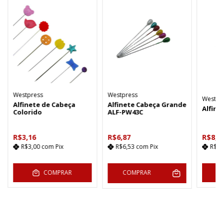
Westpress
Westpress
Westpr
Alfinete de Cabeça
Alfinete Cabeça Grande
Alfine
Colorido
ALF-PW43C
R$3,16
R$6,87
R$8,9
R$3,00
com
Pix
R$6,53
com
Pix
R$8
COMPRAR
COMPRAR