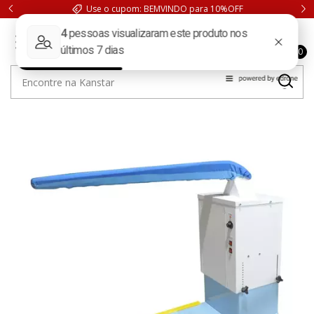
Use o cupom: BEMVINDO para 10%OFF
0