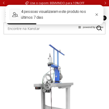
 BEMVINDO para 10%OFF
FRETE GRÁTIS. Compras acima de 199,9
0