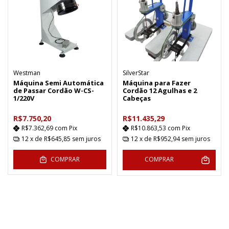
Westman
SilverStar
Máquina Semi Automática
Máquina para Fazer
de Passar Cordão W-CS-
Cordão 12 Agulhas e 2
1/220V
Cabeças
R$7.750,20
R$11.435,29
R$7.362,69
com
Pix
R$10.863,53
com
Pix
12
x de
R$645,85
sem juros
12
x de
R$952,94
sem juros
COMPRAR
COMPRAR