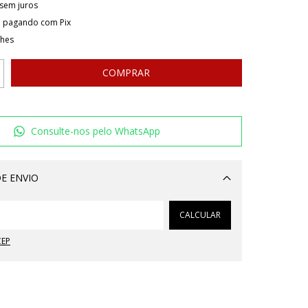
sem juros
o
pagando com Pix
lhes
Consulte-nos pelo WhatsApp
E ENVIO
Alterar CEP
CALCULAR
CEP