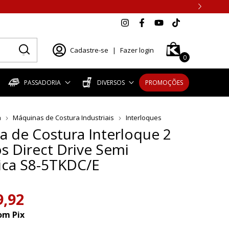
Cadastre-se
|
Fazer login
0
PASSADORIA
DIVERSOS
PROMOÇÕES
a
Máquinas de Costura Industriais
Interloques
 de Costura Interloque 2
os Direct Drive Semi
ica S8-5TKDC/E
9,92
om
Pix