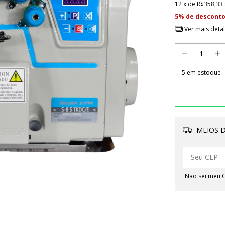
12
x de
R$358,33
5% de descont
Ver mais deta
5
em estoque
MEIOS D
Não sei meu 