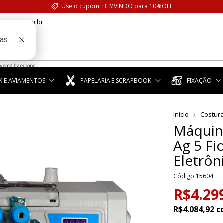
Use o cupom: BEMVINDO para 10%OFF
anstar.com.br
 E AVIAMENTOS
PAPELARIA E SCRAPBOOK
FIXAÇÃO
Início
Costur
Máquina
Ag 5 Fi
Eletrôn
Código
15604
R$4.29
R$4.084,92
c