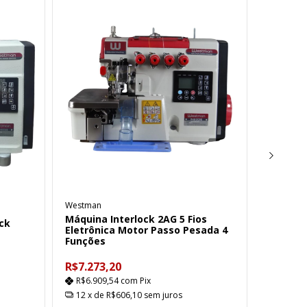
Westman
Westman
Máquina Interlock 2AG 5 Fios
Máquina
ck
Eletrônica Motor Passo Pesada 4
Bitola 
Funções
Passo
R$7.273,20
R$6.454
R$6.909,54
com
Pix
R$6.13
12
x de
R$606,10
sem juros
12
x d