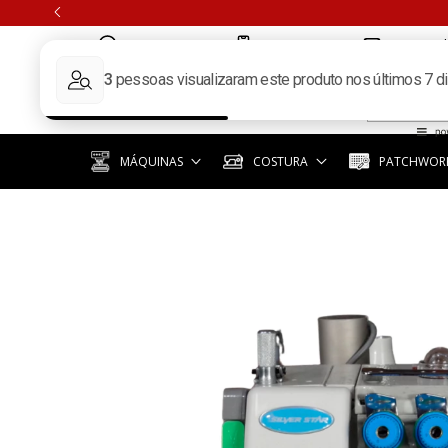
(11) 97351-3940
(11) 3392-6619
contato@k
MÁQUINAS
COSTURA
PATCHWORK