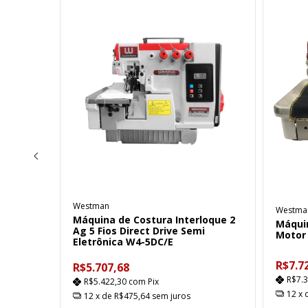
Westman
Westma
ios
Máquina de Costura Interloque 2
esada 3
Máquin
Ag 5 Fios Direct Drive Semi
Motor
Eletrônica W4-5DC/E
R$7.7
R$5.707,68
R$7.
R$5.422,30
com
Pix
12
x 
12
x de
R$475,64
sem juros