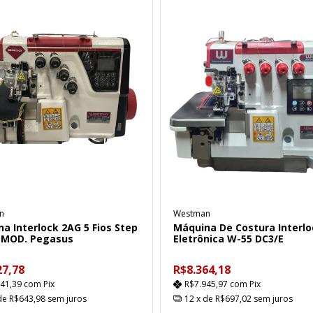
n
Westman
a Interlock 2AG 5 Fios Step
Máquina De Costura Interlo
 MOD. Pegasus
Eletrônica W-55 DC3/E
27,78
R$8.364,18
341,39
com
Pix
R$7.945,97
com
Pix
de
R$643,98
sem juros
12
x de
R$697,02
sem juros