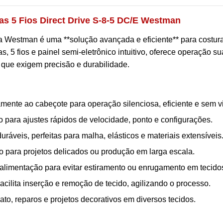
as 5 Fios Direct Drive S-8-5 DC/E Westman
a Westman é uma **solução avançada e eficiente** para costur
s, 5 fios e painel semi-eletrônico intuitivo, oferece operação s
 que exigem precisão e durabilidade.
mente ao cabeçote para operação silenciosa, eficiente e sem v
vo para ajustes rápidos de velocidade, ponto e configurações.
uráveis, perfeitas para malha, elásticos e materiais extensíveis
mo para projetos delicados ou produção em larga escala.
alimentação para evitar estiramento ou enrugamento em tecidos
acilita inserção e remoção de tecido, agilizando o processo.
ato, reparos e projetos decorativos em diversos tecidos.