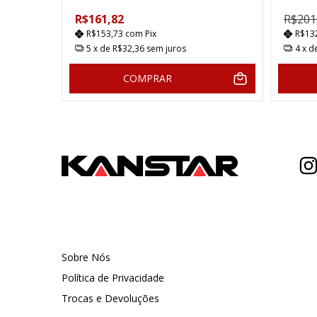
R$161,82
R$201
R$153,73
com
Pix
R$13
5
x de
R$32,36
sem juros
4
x d
COMPRAR
Sobre Nós
Política de Privacidade
Trocas e Devoluções