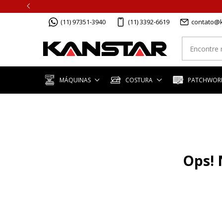
(11) 97351-3940
(11) 3392-6619
contato@k
MÁQUINAS
COSTURA
PATCHWORK
Ops! 