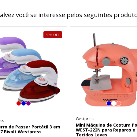
alvez você se interesse pelos seguintes produt
30
%
OFF
Westpress
ss
Mini Máquina de Costura Po
erro de Passar Portátil 3 em
WEST-222N para Reparos e
7 Bivolt Westpress
Tecidos Leves