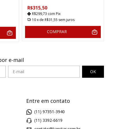
R$315,50
R$299,73
com
Pix
10
x de
R$31,55
sem juros
COMPRAR
por e-mail
Entre em contato
(11) 97351-3940
(11) 3392-6619
contato@kanstar.com.br