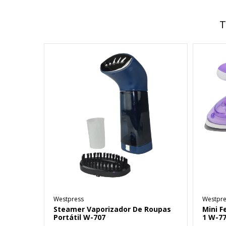
T
Westpress
Westpre
Steamer Vaporizador De Roupas
Mini F
Portátil W-707
1 W-77