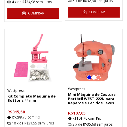
5
x de
R$32,36
sem juros
4
x de
R$34,98
sem juros
COMPRAR
COMPRAR
Westpress
Westpress
Mini Máquina de Costura
Kit Completo Máquina de
Portátil WEST-222N para
Bottons 44 mm
Reparos e Tecidos Leves
R$315,50
R$107,05
R$299,73
com
Pix
R$101,70
com
Pix
10
x de
R$31,55
sem juros
3
x de
R$35,68
sem juros