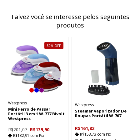
Talvez você se interesse pelos seguintes
produtos
30
%
OFF
Westpress
Westpress
Mini Ferro de Passar
Steamer Vaporizador De
Portátil 3 em 1 W-777 Bivolt
Roupas Portátil W-707
Westpress
R$161,82
R$201,07
R$139,90
R$153,73
com
Pix
R$132,91
com
Pix