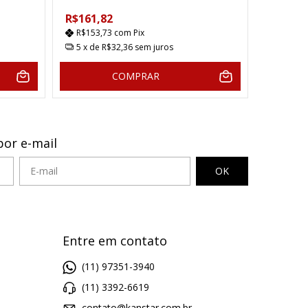
R$161,82
R$153,73
com
Pix
5
x de
R$32,36
sem juros
COMPRAR
por e-mail
Entre em contato
(11) 97351-3940
(11) 3392-6619
contato@kanstar.com.br