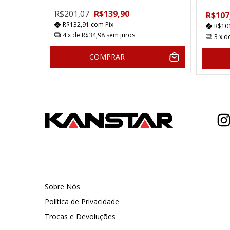
R$201,07
R$139,90
R$107
R$132,91
com
Pix
R$10
4
x de
R$34,98
sem juros
3
x d
COMPRAR
Sobre Nós
Política de Privacidade
Trocas e Devoluções