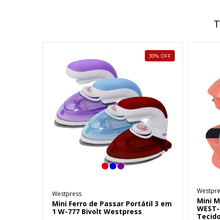
T
30
%
OFF
Westpre
Westpress
Mini M
Mini Ferro de Passar Portátil 3 em
WEST-
1 W-777 Bivolt Westpress
Tecid