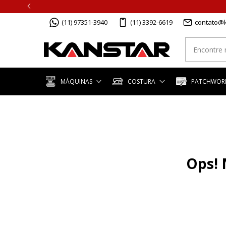
(11) 97351-3940
(11) 3392-6619
contato@k
MÁQUINAS
COSTURA
PATCHWORK
Ops! 