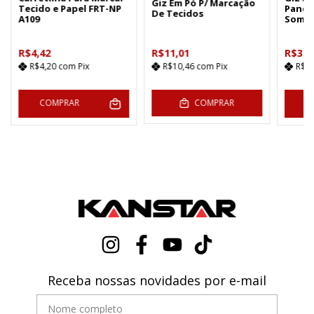
Giz Em Pó P/ Marcação
Tecido e Papel FRT-NP
Panda
De Tecidos
A109
Some 
R$4,42
R$11,01
R$32,
R$4,20
com
Pix
R$10,46
com
Pix
R$3
COMPRAR
COMPRAR
C
Receba nossas novidades por e-mail