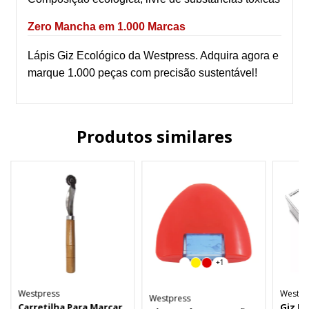
Zero Mancha em 1.000 Marcas
Lápis Giz Ecológico da Westpress. Adquira agora e
marque 1.000 peças com precisão sustentável!
Produtos similares
+1
Westpress
Westpr
Westpress
Carretilha Para Marcar
Giz M