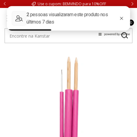
Use o cupom: BEMVINDO para 10%OFF
0