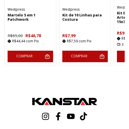
Westpr
Westpress
Westpress
Kit Ba
Martelo 5 em 1
Kit de 10 Linhas para
Artes
Patchwork
Costura
15x30
R$93,
R$69,00
R$46,78
R$7,99
R$8
R$44,44
com
Pix
R$7,59
com
Pix
3
x 
COMPRAR
COMPRAR
C