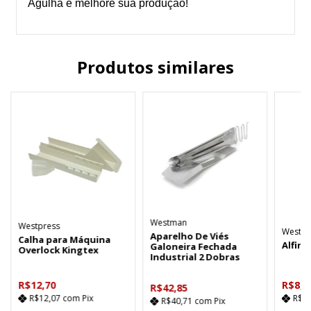
Agulha e melhore sua produção!
Produtos similares
Westman
Westpress
Westpr
Aparelho De Viés
Calha para Máquina
Alfine
Galoneira Fechada
Overlock Kingtex
Industrial 2 Dobras
R$12,70
R$8,9
R$42,85
R$12,07
com
Pix
R$8
R$40,71
com
Pix