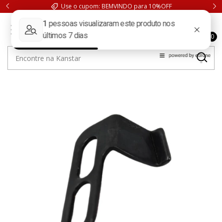
Use o cupom: BEMVINDO para 10%OFF
0