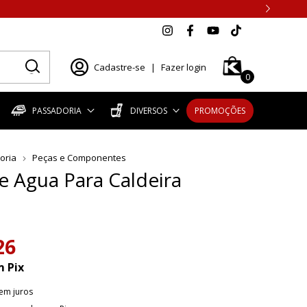
Cadastre-se
|
Fazer login
0
PASSADORIA
DIVERSOS
PROMOÇÕES
oria
Peças e Componentes
De Agua Para Caldeira
26
m
Pix
em juros