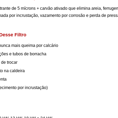
trante de 5 mícrons + carvão ativado que elimina areia, ferrugem
mada por incrustação, vazamento por corrosão e perda de press
Desse Filtro
nunca mais queima por calcário
ções e tubos de borracha
de trocar
to na caldeira
enta
cimento por incrustação)