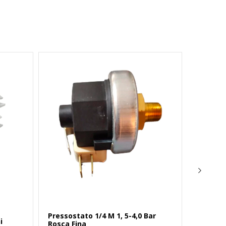
Westman
Pressostato 1/4 M 1, 5-4,0 Bar
i
Tampa 
Rosca Fina