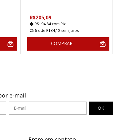
Caldeir
R$205,09
R$78,0
R$194,84
com
Pix
R$74,1
6
x de
R$34,18
sem juros
2
x de
COMPRAR
por e-mail
Entre em contato