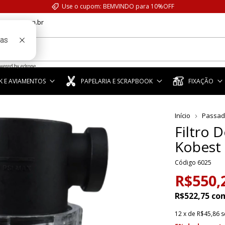
Use o cupom: BEMVINDO para 10%OFF
anstar.com.br
 E AVIAMENTOS
PAPELARIA E SCRAPBOOK
FIXAÇÃO
Início
Passad
Filtro 
Kobest
Código
6025
R$550,
R$522,75
co
12
x de
R$45,86
s