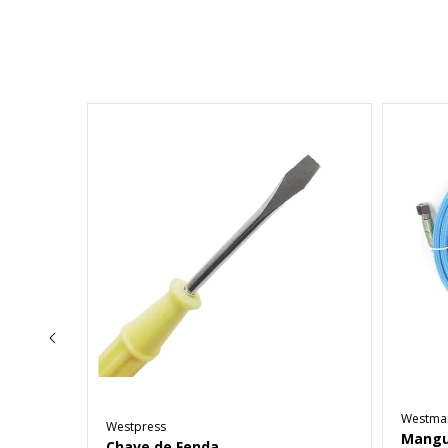
Westma
Westpress
nador
Mangue
Chave de Fenda