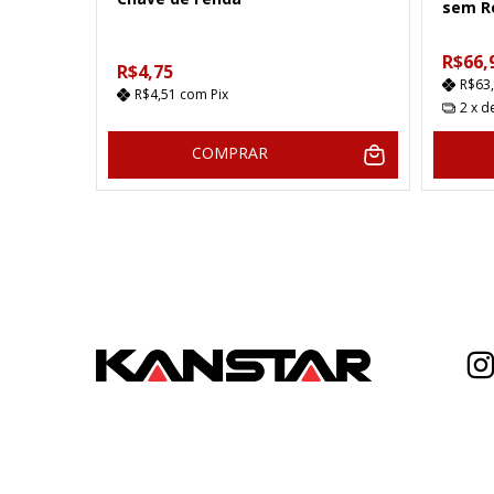
000
sem R
R$66,
R$4,75
R$63
R$4,51
com
Pix
2
x d
COMPRAR