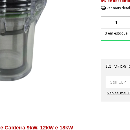
5% de descont
Ver mais deta
3
em estoque
MEIOS D
Não sei meu 
ege Caldeira 9kW, 12kW e 18kW