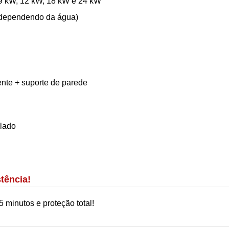
 9 kW, 12 kW, 18 kW e 24 kW
s dependendo da água)
ente + suporte de parede
alado
tência!
5 minutos e proteção total!