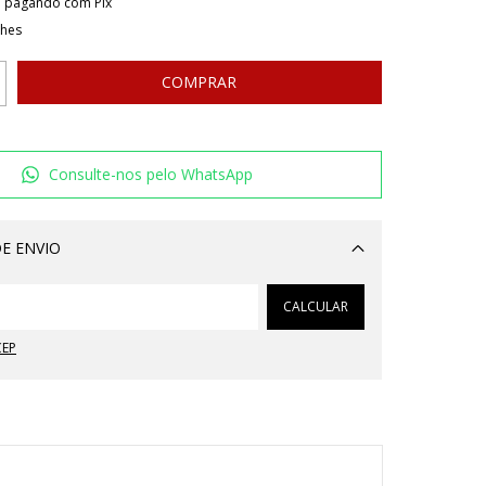
o
pagando com Pix
lhes
Consulte-nos pelo WhatsApp
E ENVIO
Alterar CEP
CALCULAR
CEP