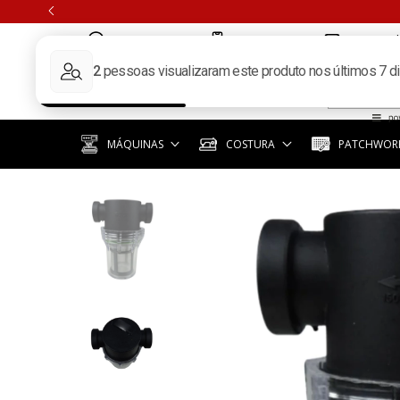
(11) 97351-3940
(11) 3392-6619
contato@k
MÁQUINAS
COSTURA
PATCHWORK