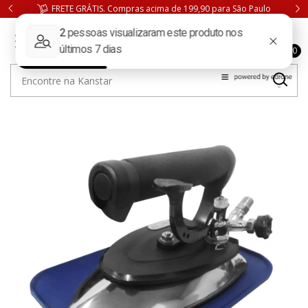
FRETE GRÁTIS. Compras acima de 199,90 para São Paulo
0