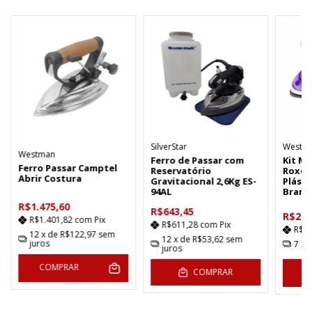
SilverStar
Westpr
Westman
Ferro de Passar com
Kit Mi
Ferro Passar Camptel
Reservatório
Roxo +
Abrir Costura
Gravitacional 2,6Kg ES-
Plást
94AL
Branc
R$1.475,60
R$643,45
R$217
R$1.401,82
com
Pix
R$611,28
com
Pix
R$2
12
x de
R$122,97
sem
12
x de
R$53,62
sem
juros
7
x 
juros
COMPRAR
COMPRAR
C