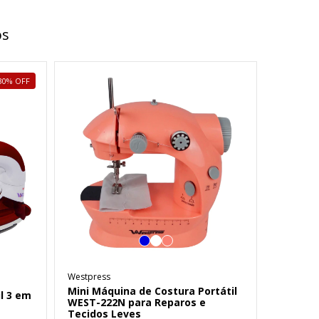
os
30
%
OFF
Westpress
Mini Máquina de Costura Portátil
il 3 em
WEST-222N para Reparos e
Tecidos Leves