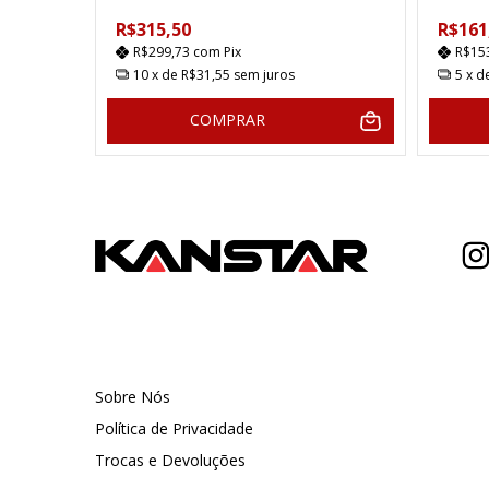
R$315,50
R$161
R$299,73
com
Pix
R$15
10
x de
R$31,55
sem juros
5
x d
COMPRAR
Sobre Nós
Política de Privacidade
Trocas e Devoluções