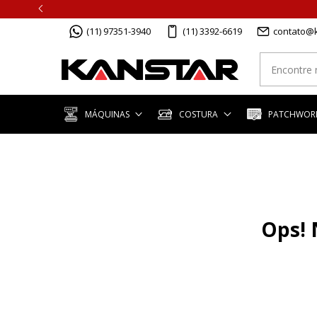
(11) 97351-3940
(11) 3392-6619
contato@k
MÁQUINAS
COSTURA
PATCHWORK
Ops! 