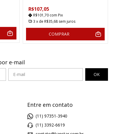
R$107,05
R$101,70
com
Pix
3
x de
R$35,68
sem juros
COMPRAR
por e-mail
Entre em contato
(11) 97351-3940
(11) 3392-6619
contato@kanstar.com.br