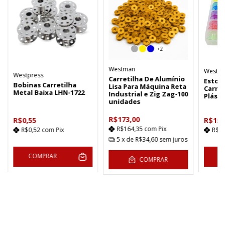
+2
Westman
Westpr
Westpress
Carretilha De Alumínio
Estoj
Bobinas Carretilha
Lisa Para Máquina Reta
Carret
Metal Baixa LHN-1722
Industrial e Zig Zag-100
Plásti
unidades
R$173,00
R$0,55
R$15,
R$164,35
com
Pix
R$0,52
com
Pix
R$1
5
x de
R$34,60
sem juros
COMPRAR
C
COMPRAR