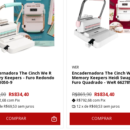
WER
ernadora The Cinch We R
Encadernadora The Cinch W
y Keepers - Furo Redondo
Memory Keepers Heidi Swa
1050-9
Furo Quadrado - WeR 66278
,00
R$834,40
R$869,90
R$834,40
2,68
com
Pix
R$792,68
com
Pix
de
R$69,53
sem juros
12
x de
R$69,53
sem juros
COMPRAR
COMPRAR