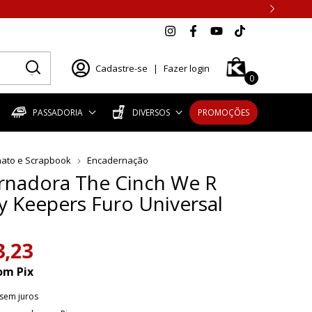
Cadastre-se
|
Fazer login
0
PASSADORIA
DIVERSOS
PROMOÇÕES
nato e Scrapbook
Encadernação
rnadora The Cinch We R
 Keepers Furo Universal
3,23
om
Pix
sem juros