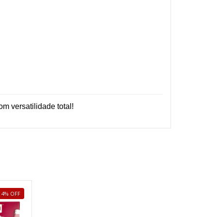
 versatilidade total!
4
%
OFF