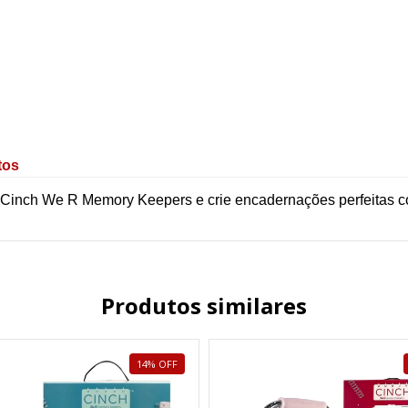
tos
Cinch We R Memory Keepers e crie encadernações perfeitas com
Produtos similares
14
%
OFF