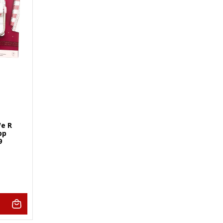
e R
pp
9