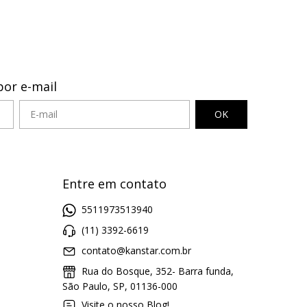
por e-mail
Entre em contato
5511973513940
(11) 3392-6619
contato@kanstar.com.br
Rua do Bosque, 352- Barra funda,
São Paulo, SP, 01136-000
Visite o nosso Blog!