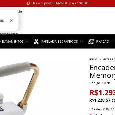
Use o cupom: BEMVINDO para 10%OFF
anstar.com.br
 E AVIAMENTOS
PAPELARIA E SCRAPBOOK
FIXAÇÃO
Início
Artesa
Encade
Memory
Código
30778
R$1.29
R$1.228,57
c
12
x de
R$107,77