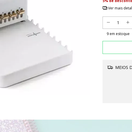
5% de descont
Ver mais deta
9
em estoque
MEIOS D