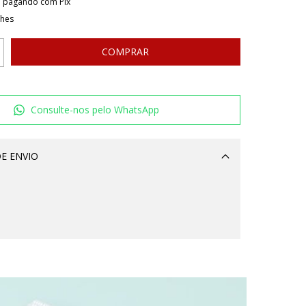
o
pagando com Pix
lhes
Consulte-nos pelo WhatsApp
E ENVIO
Alterar CEP
CALCULAR