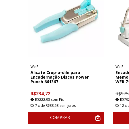
We R
We R
Alicate Crop-a-dile para
Encad
Encadernação Discos Power
Memor
Punch 661367
WER 7
R$234,72
R$975
R$222,98
com
Pix
R$79
7
x de
R$33,53
sem juros
12
x 
COMPRAR