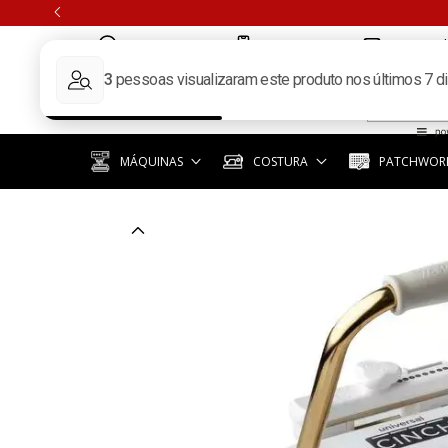
5511973513940
(11) 3392-6619
contato@k
MÁQUINAS
COSTURA
PATCHWORK