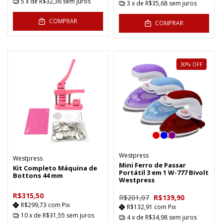
5
x de
R$32,36
sem juros
3
x de
R$35,68
sem juros
COMPRAR
COMPRAR
30
%
OFF
Westpress
Westpress
Mini Ferro de Passar
Kit Completo Máquina de
Portátil 3 em 1 W-777 Bivolt
Bottons 44 mm
Westpress
R$315,50
R$201,07
R$139,90
R$299,73
com
Pix
R$132,91
com
Pix
10
x de
R$31,55
sem juros
4
x de
R$34,98
sem juros