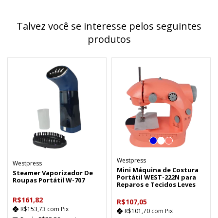
Talvez você se interesse pelos seguintes
produtos
Westpress
Westpress
Mini Máquina de Costura
Steamer Vaporizador De
Portátil WEST-222N para
Roupas Portátil W-707
Reparos e Tecidos Leves
R$161,82
R$107,05
R$153,73
com
Pix
R$101,70
com
Pix