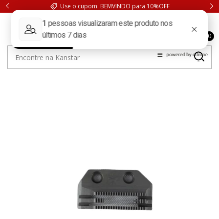
Use o cupom: BEMVINDO para 10%OFF
0