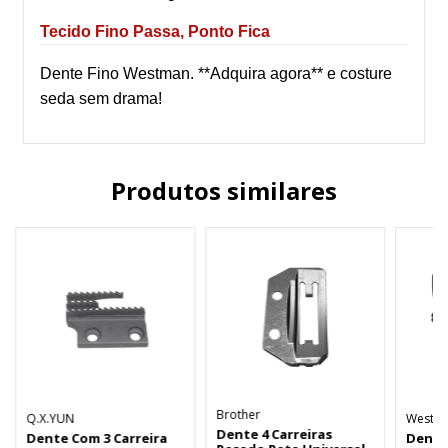
Tecido Fino Passa, Ponto Fica
Dente Fino Westman. **Adquira agora** e costure
seda sem drama!
Produtos similares
Brother
Q.X.YUN
Westpr
Dente 4 Carreiras
Dente Com 3 Carreira
Dente