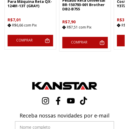
Pesado Reta Universal
Para Máquina Reta QX-
Costur
BR-150793-001 Brother
12481-13T (GRAY)
Y3727
DB2-B755
R$7,01
R$38,
R$7,90
R$6,66
com
Pix
R$3
R$7,51
com
Pix
COMPRAR
C
COMPRAR
Receba nossas novidades por e-mail