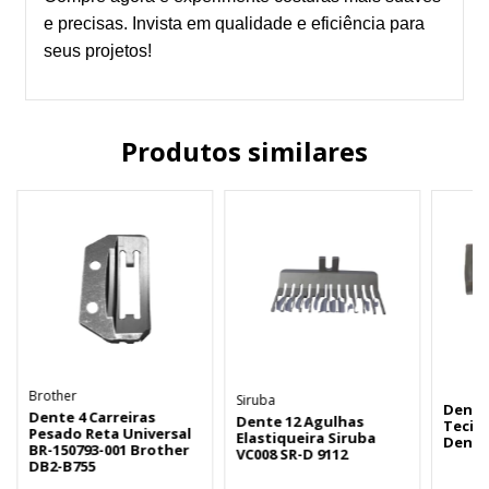
e precisas. Invista em qualidade e eficiência para
seus projetos!
Produtos similares
Brother
Siruba
Dente 
Dente 4 Carreiras
Dente 12 Agulhas
Tecid
Pesado Reta Universal
Elastiqueira Siruba
Dente
BR-150793-001 Brother
VC008 SR-D 9112
DB2-B755