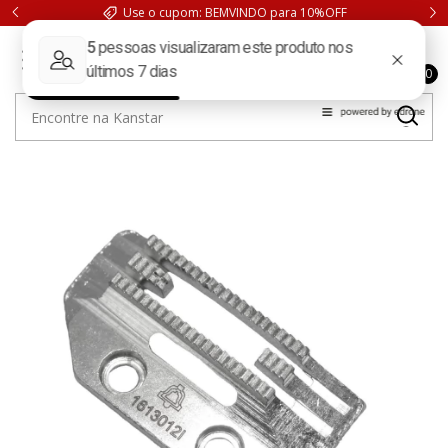
Use o cupom: BEMVINDO para 10%OFF
0