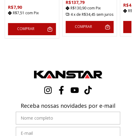
R$137,79
R$4,9
R$7,90
R$130,90
com
Pix
R$4
R$7,51
com
Pix
4
x de
R$34,45
sem juros
COMPRAR
C
COMPRAR
Receba nossas novidades por e-mail