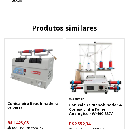
têxtil!
Produtos similares
Westman
Conicaleira Rebobinadeira
Conicaleira /Rebobinador 4
W-20CD
Cones/ Linha Painel
Analogico - W-40C 220V
R$1.423,03
R$2.552,34
R$1.351,88
com
Pix