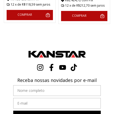
R$2.424,72
com
Pix
12
x de
R$118,59
sem juros
12
x de
R$212,70
sem juros
COMPRAR
COMPRAR
Receba nossas novidades por e-mail