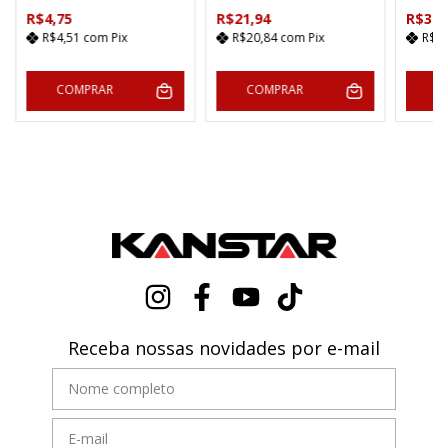
R$4,75
R$21,94
R$38,
R$4,51
com
Pix
R$20,84
com
Pix
R$3
COMPRAR
COMPRAR
C
Receba nossas novidades por e-mail