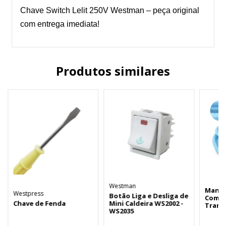
Chave Switch Lelit 250V Westman – peça original
com entrega imediata!
Produtos similares
Westman
Mangu
Westpress
Botão Liga e Desliga de
Com R
Chave de Fenda
Mini Caldeira WS2002 -
Tranç
WS2035