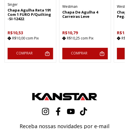
Singer
Westman
Westm
Chapa Agulha Reta 191
Chapa De Agulha 4
Chapa
Com 1 FURO P/Quilting
Carreiras Leve
Pegas
-SI-12422
R$10,53
R$10,79
R$15,
R$10,00
com
Pix
R$10,25
com
Pix
R$1
COMPRAR
COMPRAR
C
Receba nossas novidades por e-mail