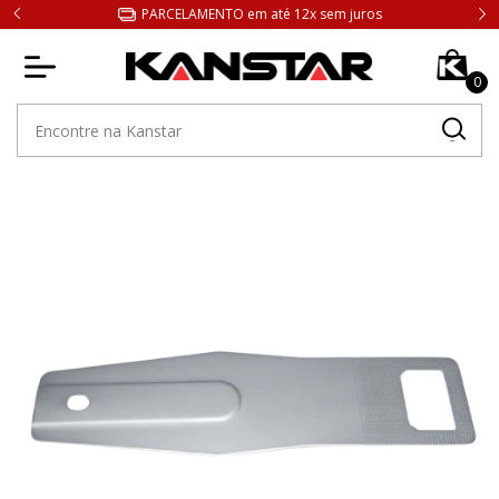
 Paulo
PARCELAMENTO em até 12x sem juros
0