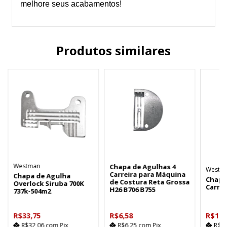
melhore seus acabamentos!
Produtos similares
Westman
Chapa de Agulhas 4
Westm
Carreira para Máquina
Chapa de Agulha
Chapa
de Costura Reta Grossa
Overlock Siruba 700K
Carrei
H26 B706 B755
737k-504m2
R$33,75
R$6,58
R$10,
R$32,06
com
Pix
R$6,25
com
Pix
R$1