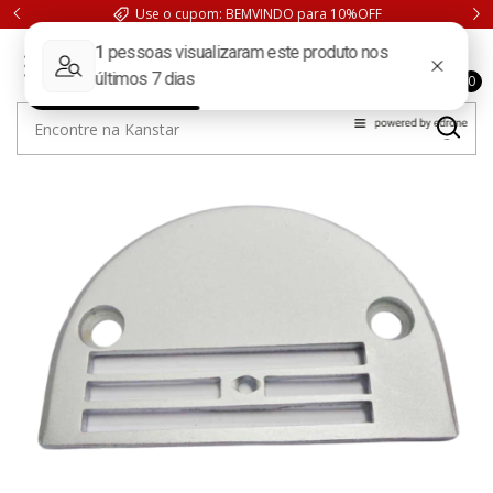
Use o cupom: BEMVINDO para 10%OFF
0