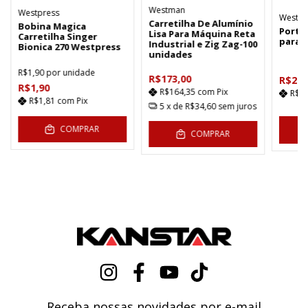
Westman
Westpress
Westpr
Carretilha De Alumínio
Bobina Magica
Porta
Lisa Para Máquina Reta
Carretilha Singer
para 
Industrial e Zig Zag-100
Bionica 270 Westpress
unidades
R$1,90
por unidade
R$173,00
R$26,
R$1,90
R$164,35
com
Pix
R$2
R$1,81
com
Pix
5
x de
R$34,60
sem juros
COMPRAR
C
COMPRAR
Receba nossas novidades por e-mail