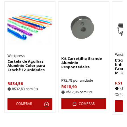
Westpr
Westpress
Kit Carretilha Grande
Etiqu
Cartela de Agulhas
Alumínio
linhas
Alumínio Color para
Pespontadeira
Fabri
Crochê 12 Unidades
ML-23
R$3,78
por unidade
R$145
R$34,56
R$18,90
R$1
R$32,83
com
Pix
R$17,96
com
Pix
4
x 
COMPRAR
COMPRAR
C