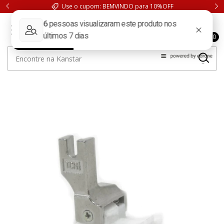
Use o cupom: BEMVINDO para 10%OFF
0