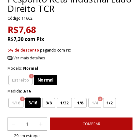
Direito TCR
Código
11662
R$7,68
R$7,30
com
Pix
5% de desconto
pagando com Pix
Ver mais detalhes
Modelo:
Normal
Normal
Estreito
Medida:
3/16
3/16
1/16
3/8
1/32
1/8
1/4
1/2
29
em estoque