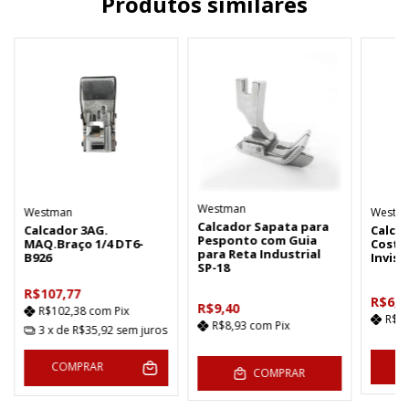
Produtos similares
Westman
Westman
Westm
Calcador Sapata para
Calcador 3AG.
Calca
Pesponto com Guia
MAQ.Braço 1/4 DT6-
Costu
para Reta Industrial
B926
Invisí
SP-18
R$107,77
R$6,0
R$9,40
R$102,38
com
Pix
R$5
R$8,93
com
Pix
3
x de
R$35,92
sem juros
COMPRAR
COMPRAR