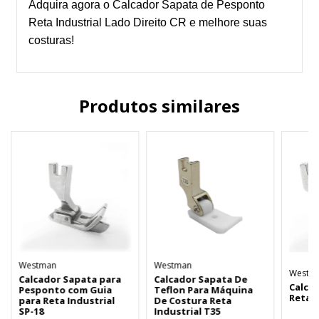
Adquira agora o Calcador Sapata de Pesponto
Reta Industrial Lado Direito CR e melhore suas
costuras!
Produtos similares
Westman
Westman
Westm
Calcador Sapata para
Calcador Sapata De
Calca
Pesponto com Guia
Teflon Para Máquina
Reta I
para Reta Industrial
De Costura Reta
SP-18
Industrial T35