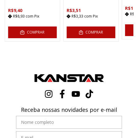
R$14,
R$9,40
R$3,51
R$1
R$8,93
com
Pix
R$3,33
com
Pix
COMPRAR
COMPRAR
Receba nossas novidades por e-mail