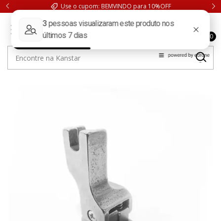
Use o cupom: BEMVINDO para 10%OFF
0