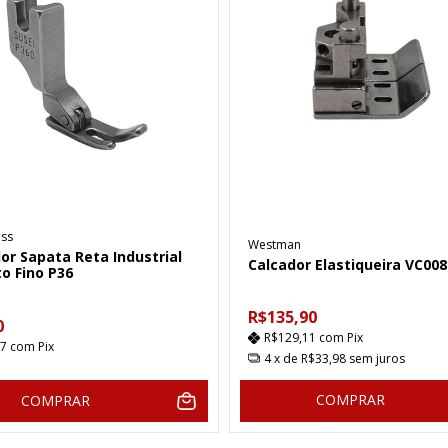
ss
Westman
or Sapata Reta Industrial
Calcador Elastiqueira VC008
to Fino P36
R$135,90
0
R$129,11
com
Pix
27
com
Pix
4
x de
R$33,98
sem juros
COMPRAR
COMPRAR