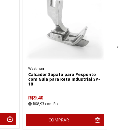
Westman
Westman
Calcador Sapata para Pesponto
Calcado
com Guia para Reta Industrial SP-
De Cost
18
R$5,93
R$9,40
R$5,63
R$8,93
com
Pix
COMPRAR