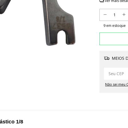
Ver mais deta
9
em estoque
MEIOS D
Não sei meu 
ástico 1/8