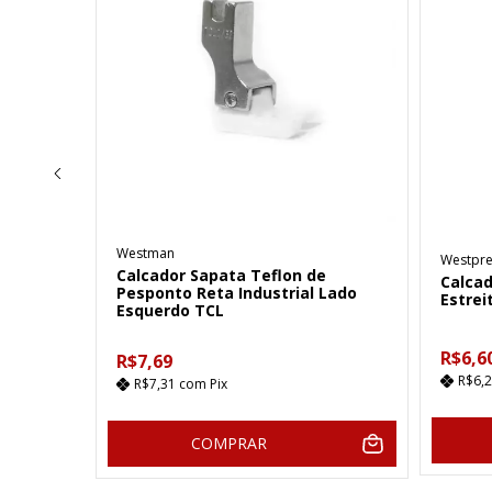
Westman
Westpre
e
Calcador Sapata Teflon de
Calcad
Lado
Pesponto Reta Industrial Lado
Estrei
Esquerdo TCL
R$6,6
R$7,69
R$6,
R$7,31
com
Pix
COMPRAR