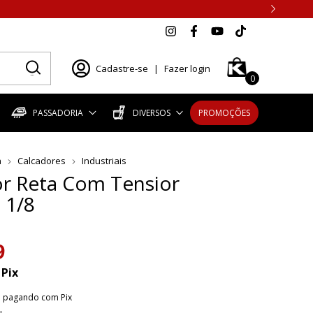
Cadastre-se
|
Fazer login
0
PASSADORIA
DIVERSOS
PROMOÇÕES
a
Calcadores
Industriais
r Reta Com Tensior
 1/8
9
Pix
o
pagando com Pix