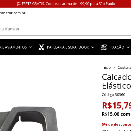
FRETE GRÁTIS. Compras acima de 199,90 para São Paulo
anstar.com.br
 E AVIAMENTOS
PAPELARIA E SCRAPBOOK
FIXAÇÃO
Início
Costur
Calcado
Elástico
Código
30360
R$15,7
R$15,00
com
5% de descont