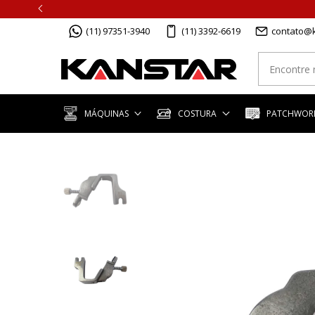
(11) 97351-3940
(11) 3392-6619
contato@k
MÁQUINAS
COSTURA
PATCHWORK