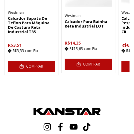
Westman
Westpr
Westman
Calcador Sapata De
Calca
Calcador Para Bainha
Teflon Para Máquina
Pespo
Reta Industrial LOT
De Costura Reta
Indust
Industrial T35
CR - 
R$14,35
R$3,51
R$6,6
R$13,63
com
Pix
R$3,33
com
Pix
R$6
COMPRAR
COMPRAR