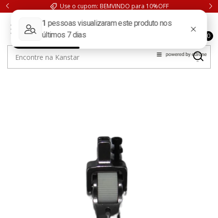
Use o cupom: BEMVINDO para 10%OFF
0