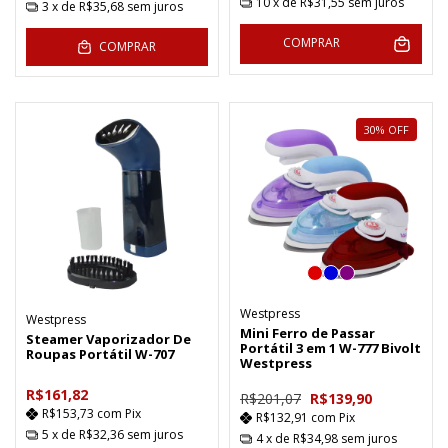
10
x de
R$31,55
sem juros
3
x de
R$35,68
sem juros
COMPRAR
COMPRAR
30
%
OFF
Westpress
Westpress
Mini Ferro de Passar
Steamer Vaporizador De
Portátil 3 em 1 W-777 Bivolt
Roupas Portátil W-707
Westpress
R$161,82
R$201,07
R$139,90
R$153,73
com
Pix
R$132,91
com
Pix
5
x de
R$32,36
sem juros
4
x de
R$34,98
sem juros