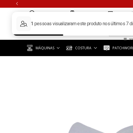
(11) 97351-3940
(11) 3392-6619
contato@k
MÁQUINAS
COSTURA
PATCHWORK