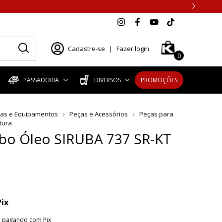
Cadastre-se
|
Fazer login
0
PASSADORIA
DIVERSOS
PROMOÇÕES
as e Equipamentos
Peças e Acessórios
Peças para
tura
bo Óleo SIRUBA 737 SR-KT
Pix
o
pagando com Pix