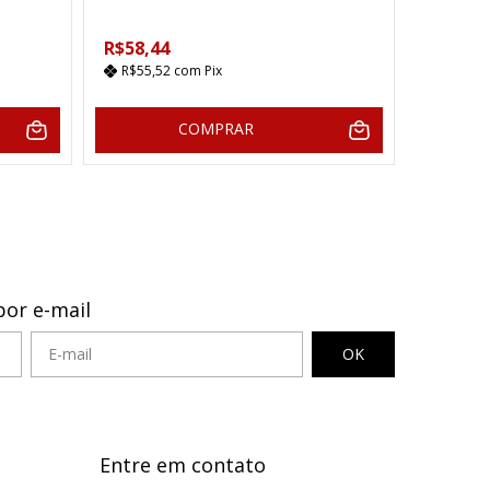
R$152,
R$58,44
R$145,
R$55,52
com
Pix
5
x de
COMPRAR
por e-mail
Entre em contato