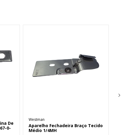
Westman
Conjunt
ina De
Aparelho Fechadeira Braço Tecido
Chapa D
67-0-
Médio 1/4MH