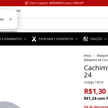
Use o cupom: BEMVINDO para 10%OFF
anstar.com.br
 E AVIAMENTOS
PAPELARIA E SCRAPBOOK
FIXAÇÃO
Início
Máquin
Máquina de Cos
Cachim
24
Código
10274
R$1,30
R$1,24
com
5% de descont