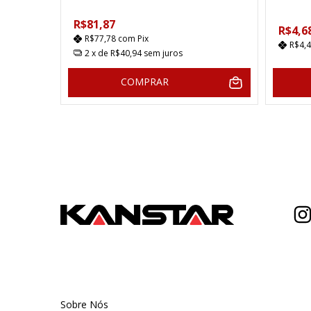
R$81,87
R$4,6
R$77,78
com
Pix
R$4,
2
x de
R$40,94
sem juros
COMPRAR
Sobre Nós