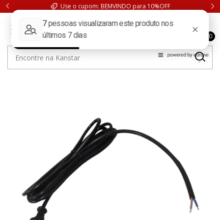
Use o cupom: BEMVINDO para 10%OFF
0