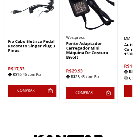
Westpress
MM
Fio Cabo Eletrico Pedal
Fonte Adaptador
Auto 
Reostato Singer Plug 3
Carregador Mini
Conve
Pinos
Máquina De Costura
1500v
Bivolt
R$180
R$17,33
R$29,93
R$1
R$16,46
com
Pix
R$28,43
com
Pix
6
x 
COMPRAR
C
COMPRAR