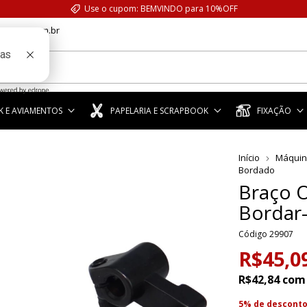
Use o cupom: BEMVINDO para 10%OFF
anstar.com.br
 E AVIAMENTOS
PAPELARIA E SCRAPBOOK
FIXAÇÃO
Início
Máquin
Bordado
Braço O
Borda
Código
29907
R$45,0
R$42,84
com
5% de descont