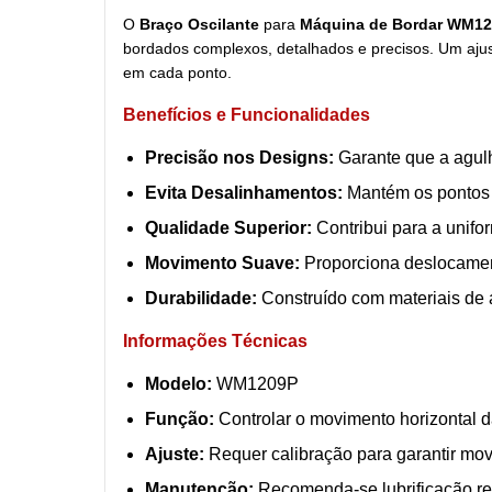
O
Braço Oscilante
para
Máquina de Bordar WM1
bordados complexos, detalhados e precisos. Um aju
em cada ponto.
Benefícios e Funcionalidades
Precisão nos Designs:
Garante que a agulh
Evita Desalinhamentos:
Mantém os pontos c
Qualidade Superior:
Contribui para a unifo
Movimento Suave:
Proporciona deslocament
Durabilidade:
Construído com materiais de a
Informações Técnicas
Modelo:
WM1209P
Função:
Controlar o movimento horizontal d
Ajuste:
Requer calibração para garantir mov
Manutenção:
Recomenda-se lubrificação r