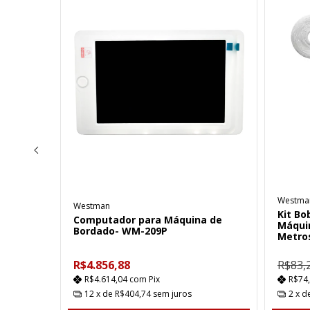
Westma
Westman
Kit Bo
Computador para Máquina de
Máqui
Bordado- WM-209P
Metro
R$4.856,88
R$83,
R$4.614,04
com
Pix
R$74
12
x de
R$404,74
sem juros
2
x d