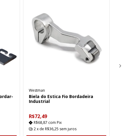
Westman
Westman
ordar-
Biela do Estica Fio Bordadeira
Motor d
Industrial
Bordad
R$72,49
R$672,
R$68,87
com
Pix
R$638,
2
x de
R$36,25
sem juros
12
x d