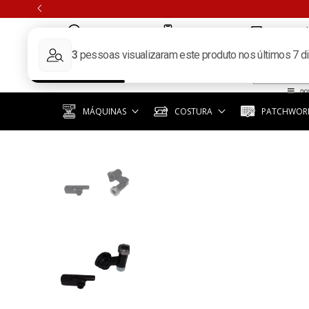
(11) 97351-3940
(11) 3392-6619
contato@k
MÁQUINAS
COSTURA
PATCHWORK