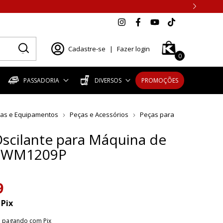
Cadastre-se
|
Fazer login
0
PASSADORIA
DIVERSOS
PROMOÇÕES
as e Equipamentos
Peças e Acessórios
Peças para
scilante para Máquina de
r-WM1209P
9
Pix
o
pagando com Pix