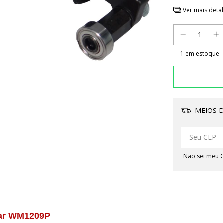
Ver mais deta
1
em estoque
MEIOS D
Não sei meu 
dar WM1209P