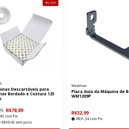
5
%
OFF
n
Westman
binas Descartáveis para
Placa Guia da Máquina de B
nas Bordado e Costura 125
WM1209P
s
25
R$78,89
R$32,99
,95
com
Pix
R$31,34
com
Pix
e
R$39,45
sem juros