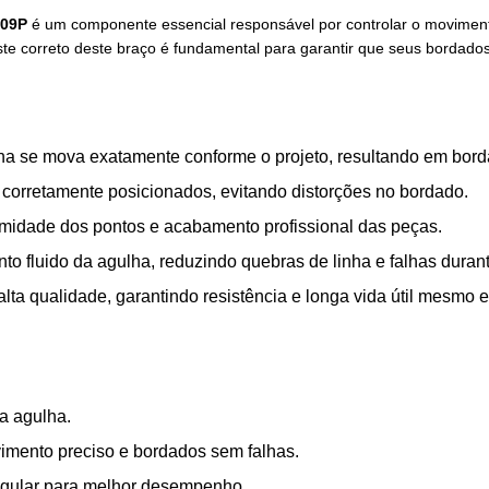
209P
é um componente essencial responsável por controlar o movimento
ste correto deste braço é fundamental para garantir que seus bordad
a se mova exatamente conforme o projeto, resultando em bord
orretamente posicionados, evitando distorções no bordado.
rmidade dos pontos e acabamento profissional das peças.
o fluido da agulha, reduzindo quebras de linha e falhas duran
lta qualidade, garantindo resistência e longa vida útil mesmo 
a agulha.
imento preciso e bordados sem falhas.
egular para melhor desempenho.