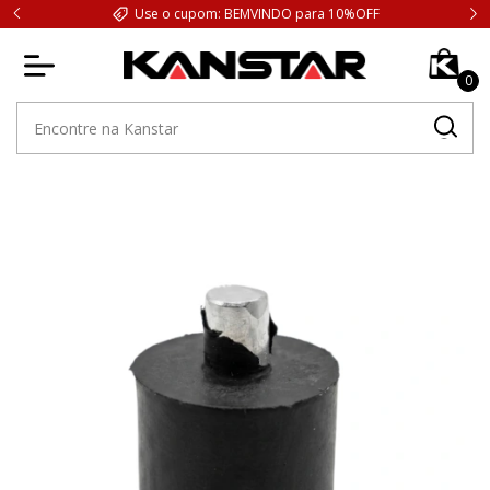
Use o cupom: BEMVINDO para 10%OFF
0