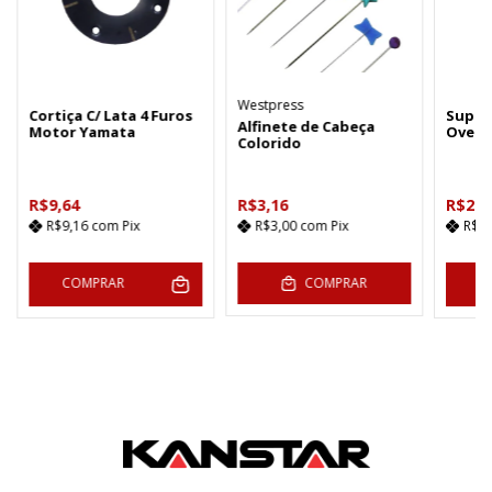
Westpress
Cortiça C/ Lata 4 Furos
Suport
Alfinete de Cabeça
Motor Yamata
Over S
Colorido
R$9,64
R$3,16
R$22,
R$9,16
com
Pix
R$3,00
com
Pix
R$2
COMPRAR
COMPRAR
C