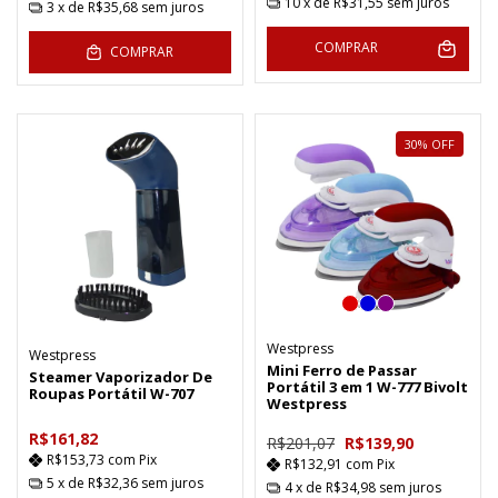
10
x de
R$31,55
sem juros
3
x de
R$35,68
sem juros
COMPRAR
COMPRAR
30
%
OFF
Westpress
Westpress
Mini Ferro de Passar
Steamer Vaporizador De
Portátil 3 em 1 W-777 Bivolt
Roupas Portátil W-707
Westpress
R$161,82
R$201,07
R$139,90
R$153,73
com
Pix
R$132,91
com
Pix
5
x de
R$32,36
sem juros
4
x de
R$34,98
sem juros