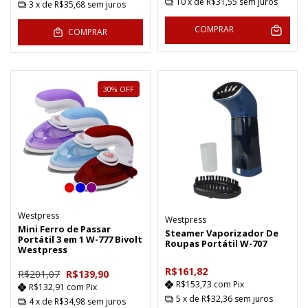
10
x de
R$31,55
sem juros
3
x de
R$35,68
sem juros
COMPRAR
COMPRAR
30
%
OFF
Westpress
Westpress
Mini Ferro de Passar
Steamer Vaporizador De
Portátil 3 em 1 W-777 Bivolt
Roupas Portátil W-707
Westpress
R$161,82
R$201,07
R$139,90
R$153,73
com
Pix
R$132,91
com
Pix
5
x de
R$32,36
sem juros
4
x de
R$34,98
sem juros