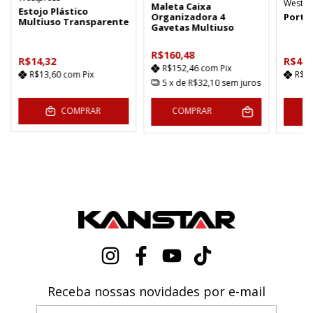
Westpr
Maleta Caixa
Estojo Plástico
Organizadora 4
Porta
Multiuso Transparente
Gavetas Multiuso
R$160,48
R$14,32
R$42,
R$152,46
com
Pix
R$13,60
com
Pix
R$3
5
x de
R$32,10
sem juros
COMPRAR
COMPRAR
C
Receba nossas novidades por e-mail